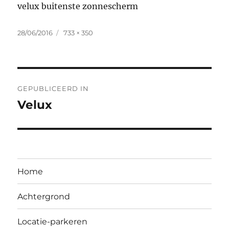
velux buitenste zonnescherm
Geplaatst
Volledige
28/06/2016
733 × 350
op
grootte
Bericht
GEPUBLICEERD IN
navigatie
Velux
Home
Achtergrond
Locatie-parkeren