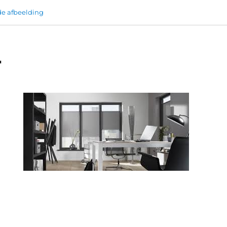
e afbeelding
4