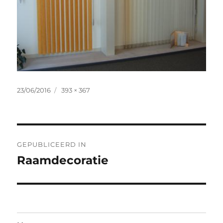
Geplaatst
Volledige
23/06/2016
393 × 367
op
grootte
Bericht
GEPUBLICEERD IN
navigatie
Raamdecoratie