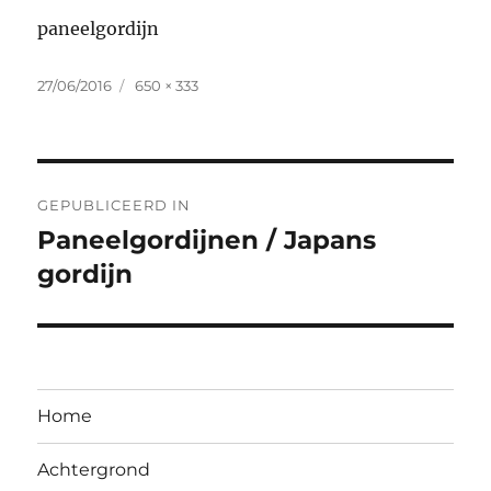
paneelgordijn
Geplaatst
Volledige
27/06/2016
650 × 333
op
grootte
Bericht
GEPUBLICEERD IN
navigatie
Paneelgordijnen / Japans
gordijn
Home
Achtergrond