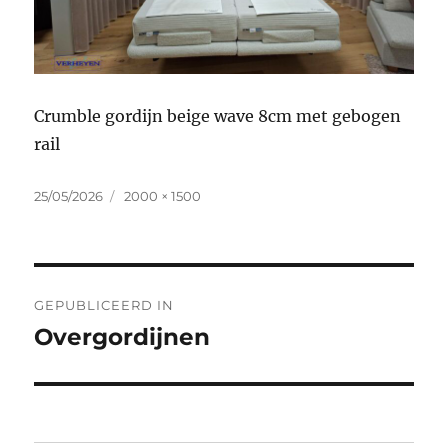
Crumble gordijn beige wave 8cm met gebogen
rail
Geplaatst
Volledige
25/05/2026
2000 × 1500
op
grootte
Bericht
GEPUBLICEERD IN
navigatie
Overgordijnen