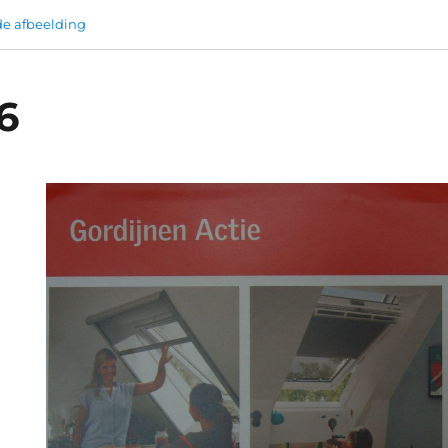
e afbeelding
6