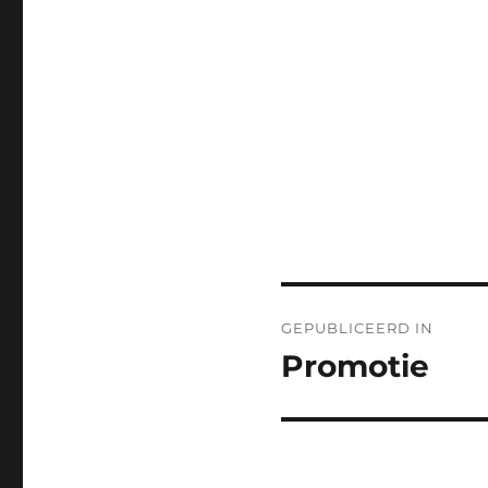
Bericht
GEPUBLICEERD IN
navigatie
Promotie