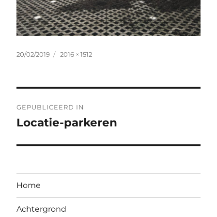
Geplaatst
Volledige
20/02/2019
2016 × 1512
op
grootte
Bericht
GEPUBLICEERD IN
navigatie
Locatie-parkeren
Home
Achtergrond