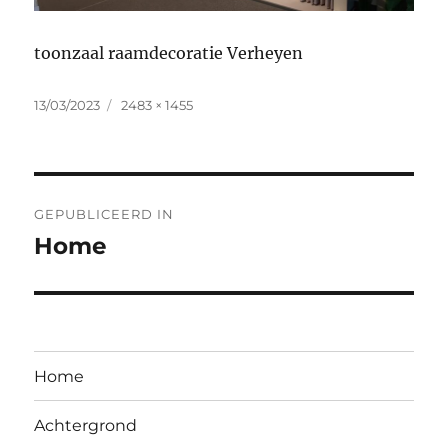
toonzaal raamdecoratie Verheyen
Geplaatst
Volledige
13/03/2023
2483 × 1455
op
grootte
Bericht
GEPUBLICEERD IN
navigatie
Home
Home
Achtergrond