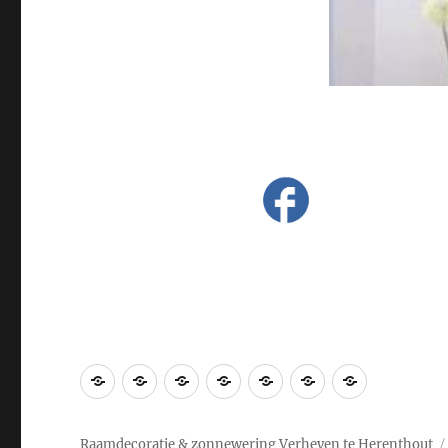
Home
Achtergrond
Locatie-
Raamdecoratie
Bedrijven
Promotie
Privacybel
parkeren
&
scholen
Raamdecoratie & zonnewering Verheyen te Herenthout